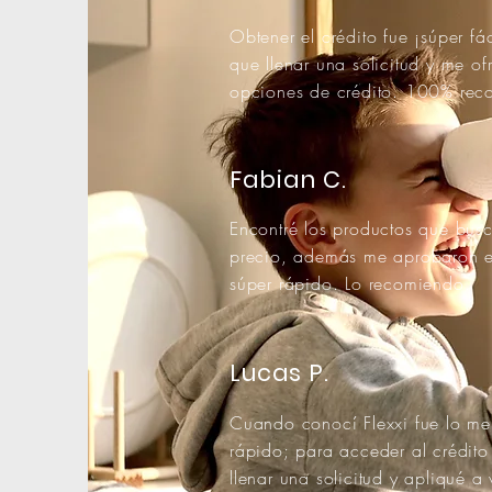
Obtener el crédito fue ¡súper fác
que llenar una solicitud y me of
opciones de crédito. 100% re
Fabian C.
Encontré los productos que bus
precio, además me aprobaron el
súper rápido. Lo recomiendo.
Lucas P.
Cuando conocí Flexxi fue lo mejo
rápido; para acceder al crédito
llenar una solicitud y apliqué a 