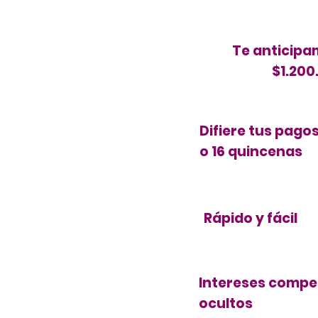
Te anticipa
$1.200
Difiere tus pago
o 16 quincenas
Rápido y fácil
Intereses compet
ocultos