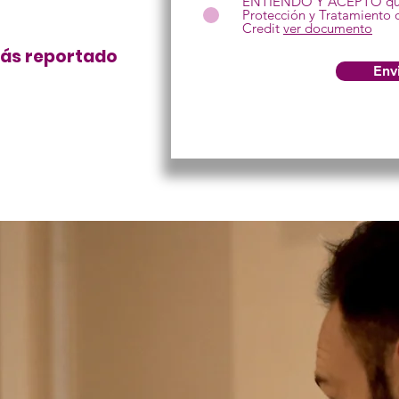
ENTIENDO Y ACEPTO que h
Protección y Tratamiento 
Credit
ver documento
tás reportado
Env