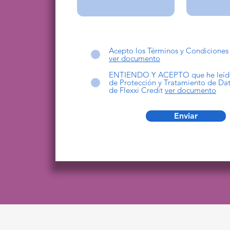
Acepto los Términos y Condiciones 
ver documento
ENTIENDO Y ACEPTO que he leído 
de Protección y Tratamiento de Da
de Flexxi Credit
ver documento
Enviar