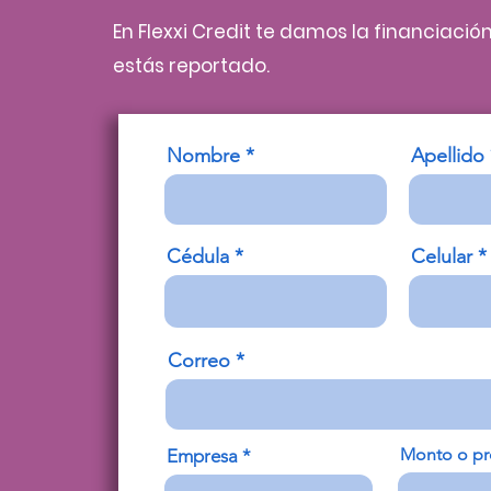
En Flexxi Credit te damos la financiació
estás reportado.
Nombre
Apellido
Cédula
Celular
Correo
Monto o pr
Empresa