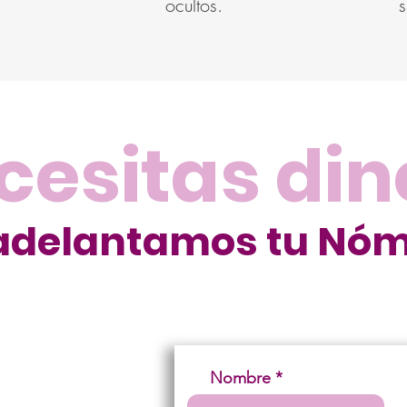
ocultos.
s
cesitas din
adelantamos tu Nó
Nombre