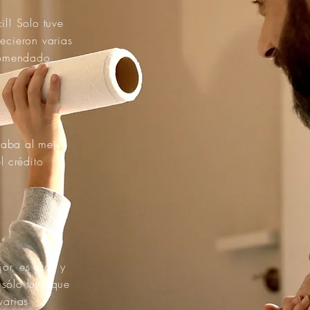
il! Solo tuve
recieron varias
comendado
caba al mejor
 crédito
r, es fácil y
 sólo tuve que
varias