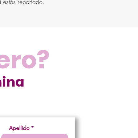
i estás reportado.
ero?
mina
Apellido