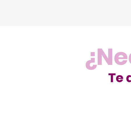
¿Ne
Te 