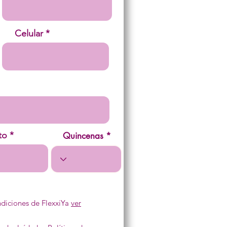
Celular
to
Quincenas
diciones de FlexxiYa
ver