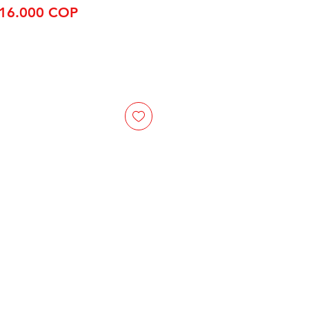
Precio
Precio
16.000 COP
de
oferta