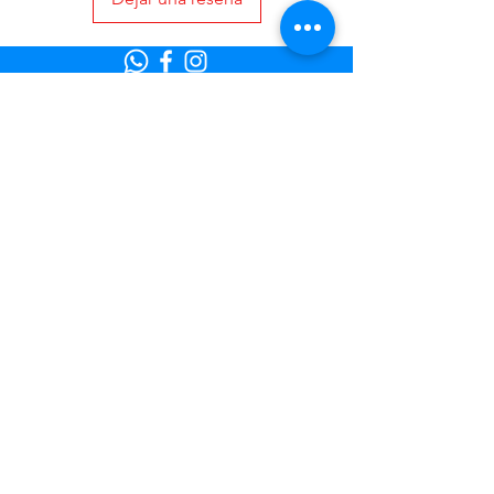
Colombia
© 2022 Creado por Flexxi.
Visita Atención al Cliente para ayuda o
llámanos al
Términos y Condiciones Flexxi
Términos y Condiciones FlexxiCredit
Términos y Condiciones FlexxiYa
Políticas de Protección y Tratamiento de
Datos Personales
Flexxi Empresas
¿Necesitas ayuda?