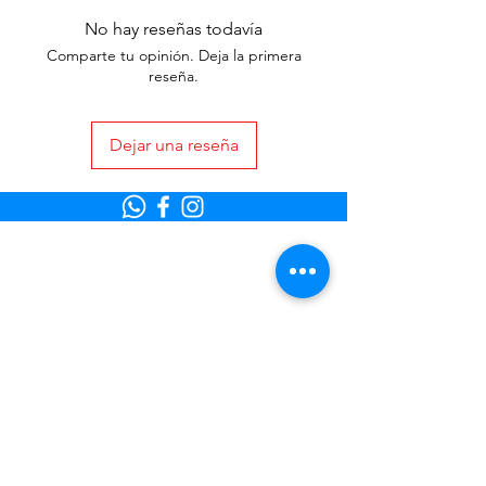
No hay reseñas todavía
Comparte tu opinión. Deja la primera
reseña.
Dejar una reseña
Colombia
© 2022 Creado por Flexxi.
Visita Atención al Cliente para ayuda o
llámanos al
Términos y Condiciones Flexxi
Términos y Condiciones FlexxiCredit
Términos y Condiciones FlexxiYa