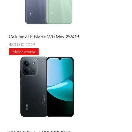
Celular ZTE Blade V70 Max 256GB
Precio
480.000 COP
Mejor oferta