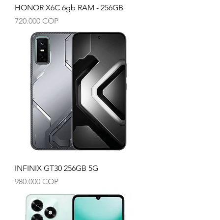
HONOR X6C 6gb RAM - 256GB
Precio
720.000 COP
INFINIX GT30 256GB 5G
Precio
980.000 COP