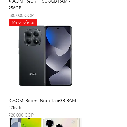
XIAOMI Redmi 15C 8GB RAM -
256GB
Precio
580.000 COP
Mejor oferta
XIAOMI Redmi Note 15 6GB RAM -
128GB
Precio
720.000 COP