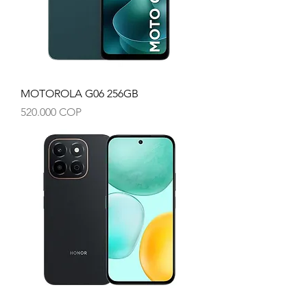
MOTOROLA G06 256GB
Precio
520.000 COP