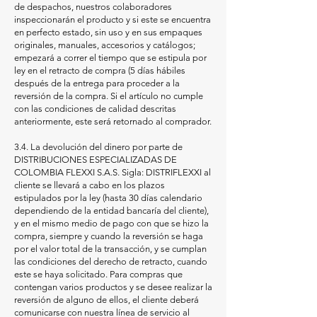
de despachos, nuestros colaboradores
inspeccionarán el producto y si este se encuentra
en perfecto estado, sin uso y en sus empaques
originales, manuales, accesorios y catálogos;
empezará a correr el tiempo que se estipula por
ley en el retracto de compra (5 días hábiles
después de la entrega para proceder a la
reversión de la compra. Si el artículo no cumple
con las condiciones de calidad descritas
anteriormente, este será retornado al comprador.
3.4. La devolución del dinero por parte de
DISTRIBUCIONES ESPECIALIZADAS DE
COLOMBIA FLEXXI S.A.S. Sigla: DISTRIFLEXXI al
cliente se llevará a cabo en los plazos
estipulados por la ley (hasta 30 días calendario
dependiendo de la entidad bancaría del cliente),
y en el mismo medio de pago con que se hizo la
compra, siempre y cuando la reversión se haga
por el valor total de la transacción, y se cumplan
las condiciones del derecho de retracto, cuando
este se haya solicitado. Para compras que
contengan varios productos y se desee realizar la
reversión de alguno de ellos, el cliente deberá
comunicarse con nuestra línea de servicio al