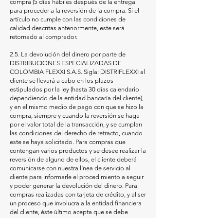
compra (5 días hábiles después de la entrega
para proceder a la reversión de la compra. Si el
artículo no cumple con las condiciones de
calidad descritas anteriormente, este será
retornado al comprador.
2.5. La devolución del dinero por parte de
DISTRIBUCIONES ESPECIALIZADAS DE
COLOMBIA FLEXXI S.A.S. Sigla: DISTRIFLEXXI al
cliente se llevará a cabo en los plazos
estipulados por la ley (hasta 30 días calendario
dependiendo de la entidad bancaría del cliente),
y en el mismo medio de pago con que se hizo la
compra, siempre y cuando la reversión se haga
por el valor total de la transacción, y se cumplan
las condiciones del derecho de retracto, cuando
este se haya solicitado. Para compras que
contengan varios productos y se desee realizar la
reversión de alguno de ellos, el cliente deberá
comunicarse con nuestra línea de servicio al
cliente para informarle el procedimiento a seguir
y poder generar la devolución del dinero. Para
compras realizadas con tarjeta de crédito, y al ser
un proceso que involucra a la entidad financiera
del cliente, éste último acepta que se debe