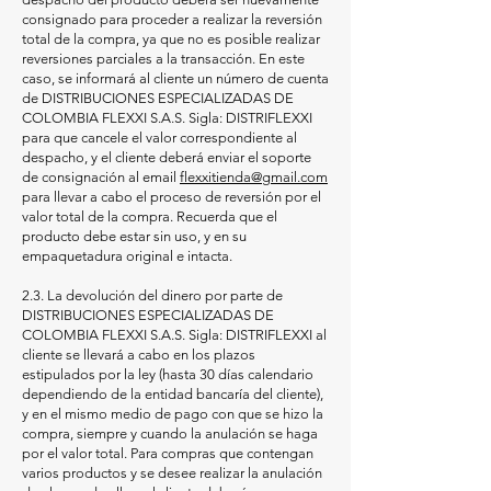
consignado para proceder a realizar la reversión
total de la compra, ya que no es posible realizar
reversiones parciales a la transacción. En este
caso, se informará al cliente un número de cuenta
de DISTRIBUCIONES ESPECIALIZADAS DE
COLOMBIA FLEXXI S.A.S. Sigla: DISTRIFLEXXI
para que cancele el valor correspondiente al
despacho, y el cliente deberá enviar el soporte
de consignación al email
flexxitienda@gmail.com
para llevar a cabo el proceso de reversión por el
valor total de la compra. Recuerda que el
producto debe estar sin uso, y en su
empaquetadura original e intacta.
2.3. La devolución del dinero por parte de
DISTRIBUCIONES ESPECIALIZADAS DE
COLOMBIA FLEXXI S.A.S. Sigla: DISTRIFLEXXI al
cliente se llevará a cabo en los plazos
estipulados por la ley (hasta 30 días calendario
dependiendo de la entidad bancaría del cliente),
y en el mismo medio de pago con que se hizo la
compra, siempre y cuando la anulación se haga
por el valor total. Para compras que contengan
varios productos y se desee realizar la anulación